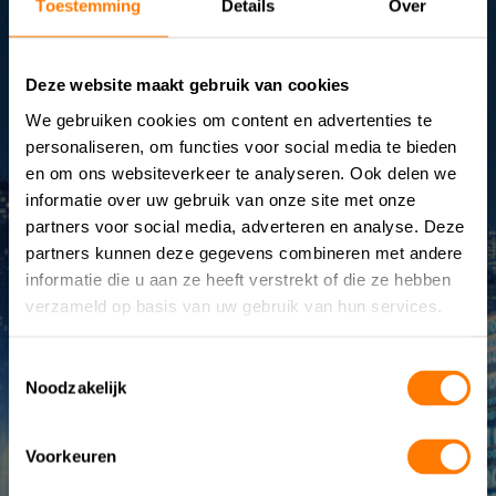
ontvang meteen een vrijblijvend
Toestemming
Details
Over
advies
+31 (0)172-491076
info@eurotronic.nl
Deze website maakt gebruik van cookies
We gebruiken cookies om content en advertenties te
personaliseren, om functies voor social media te bieden
en om ons websiteverkeer te analyseren. Ook delen we
informatie over uw gebruik van onze site met onze
partners voor social media, adverteren en analyse. Deze
partners kunnen deze gegevens combineren met andere
informatie die u aan ze heeft verstrekt of die ze hebben
verzameld op basis van uw gebruik van hun services.
UPS systemen
Toestemmingsselectie
BESS-systemen
Noodzakelijk
+
Service
& onderhoud
Advies & engineering
Voorkeuren
Anders