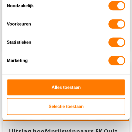
Noodzakelijk
Voorkeuren
Wij wensen je fijne feestdagen
Lees meer
Statistieken
Marketing
Alles toestaan
Selectie toestaan
Uitslag hoofdprijswinnaars EK Quiz