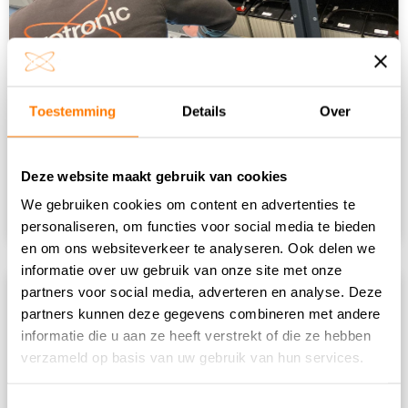
Preventieve controle en onderhoud
Toestemming
Details
Over
UPS systemen, voorkomen is beter
dan genezen.
Deze website maakt gebruik van cookies
Lees meer
We gebruiken cookies om content en advertenties te
personaliseren, om functies voor social media te bieden
en om ons websiteverkeer te analyseren. Ook delen we
informatie over uw gebruik van onze site met onze
partners voor social media, adverteren en analyse. Deze
partners kunnen deze gegevens combineren met andere
informatie die u aan ze heeft verstrekt of die ze hebben
verzameld op basis van uw gebruik van hun services.
Toestemmingsselectie