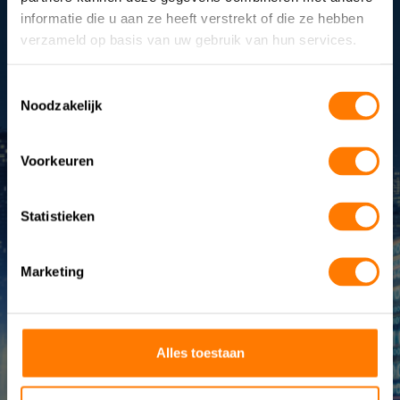
informatie die u aan ze heeft verstrekt of die ze hebben
advies
verzameld op basis van uw gebruik van hun services.
+31 (0)172-491076
info@eurotronic.nl
Toestemmingsselectie
Noodzakelijk
Voorkeuren
Statistieken
Marketing
UPS systemen
BESS-systemen
+
Service
& onderhoud
Advies & engineering
Alles toestaan
Anders