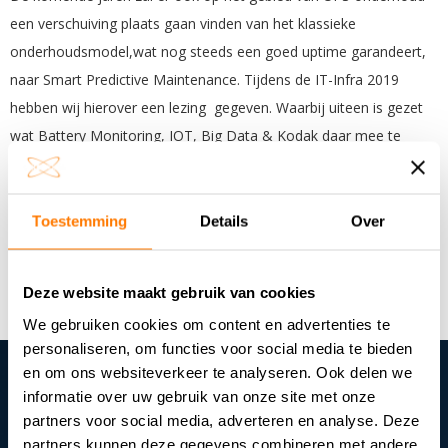
een verschuiving plaats gaan vinden van het klassieke
onderhoudsmodel,wat nog steeds een goed uptime garandeert,
naar Smart Predictive Maintenance. Tijdens de IT-Infra 2019
hebben wij hierover een lezing gegeven. Waarbij uiteen is gezet
wat Battery Monitoring, IOT, Big Data & Kodak daar mee te
maken hebben. En ook de wijze waarop data ons straks laat zien
wanneer een inspanning nodig is. Ook is het faciliteren vanuit de
operator kant van datacenter & netwerk inzichtelijk gemaakt. Wilt
Toestemming
Details
Over
u ook up to date blijven en hier meer over weten? Neem gerust
contact met ons.
Deze website maakt gebruik van cookies
We gebruiken cookies om content en advertenties te
personaliseren, om functies voor social media te bieden
en om ons websiteverkeer te analyseren. Ook delen we
informatie over uw gebruik van onze site met onze
Neem contact met ons op en
partners voor social media, adverteren en analyse. Deze
ontvang meteen een vrijblijvend
partners kunnen deze gegevens combineren met andere