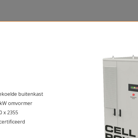
gekoelde buitenkast
16kW omvormer
0 x 2355
certificeerd