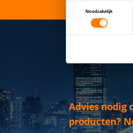
Toestemmingsselectie
Noodzakelijk
Advies nodig 
producten? N