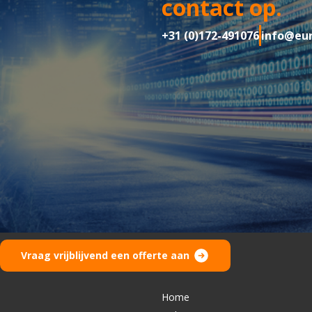
contact op.
+31 (0)172-491076
info@eur
Vraag vrijblijvend een offerte aan
Home