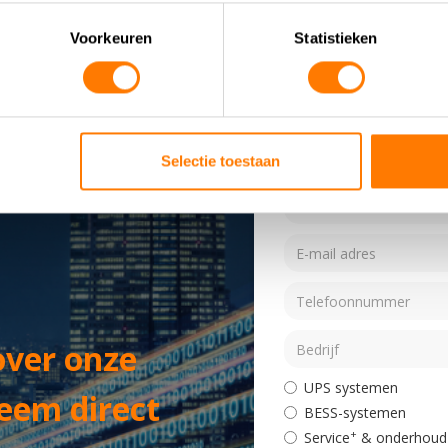
Voorkeuren
Statistieken
Selectie toestaan
over onze
UPS systemen
eem direct
BESS-systemen
+
Service
& onderhoud