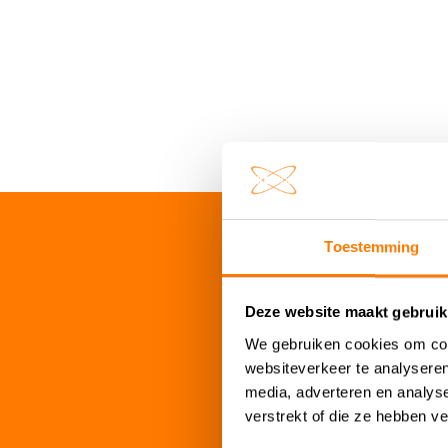
Toestemming
Deze website maakt gebruik
We gebruiken cookies om cont
Datasheets
websiteverkeer te analyseren
media, adverteren en analys
CELLPOWERC
verstrekt of die ze hebben v