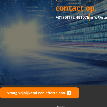
contact op.
+31 (0)172-491076
info@eur
Vraag vrijblijvend een offerte aan