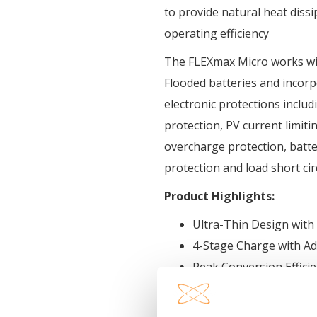
to provide natural heat dissi
operating efficiency
The FLEXmax Micro works wit
Flooded batteries and incor
electronic protections includ
protection, PV current limiti
overcharge protection, batte
protection and load short cir
Product Highlights:
Ultra-Thin Design with
4-Stage Charge with 
Peak Conversion Effici
High Tracking Efficienc
Fast Sweeping Function 