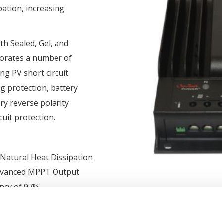
pation, increasing
h Sealed, Gel, and
porates a number of
ing PV short circuit
ng protection, battery
ry reverse polarity
cuit protection.
 Natural Heat Dissipation
Advanced MPPT Output
ency of 97%
y of 99%
of Entire I-V Curve