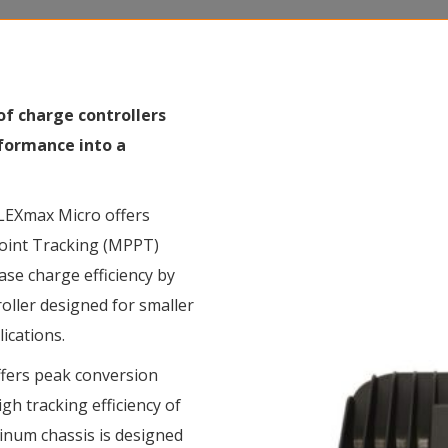
f charge controllers
ormance into a
FLEXmax Micro offers
int Tracking (MPPT)
se charge efficiency by
oller designed for smaller
ications.
fers peak conversion
igh tracking efficiency of
inum chassis is designed