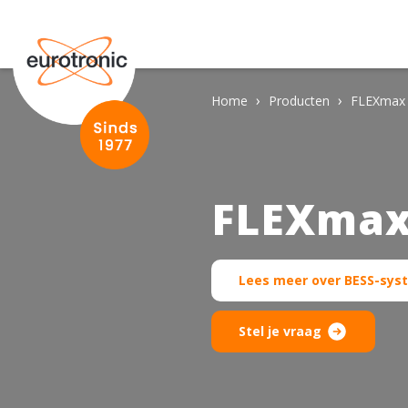
›
›
Home
Producten
FLEXmax 
FLEXmax
Lees meer over BESS-sy
Stel je vraag