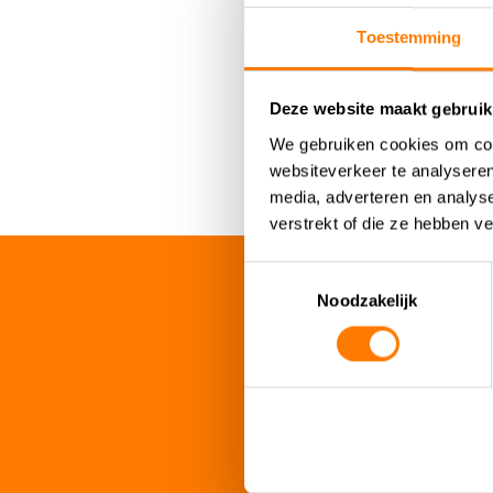
Extensive Electronics P
Toestemming
Diversified Load Contro
Open Standard MODBU
Deze website maakt gebruik
Optional Remote Mete
We gebruiken cookies om cont
websiteverkeer te analyseren
media, adverteren en analys
verstrekt of die ze hebben v
Toestemmingsselectie
Noodzakelijk
Datasheets
FLEXmax 