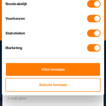
X1 FIT G4
Noodzakelijk
Manuals
Voorkeuren
X1 FIT G4
Statistieken
Marketing
Advies nodig over onze producten?
Neem direct contact op.
Alles toestaan
+31 (0)172-491076
info@eurotronic.nl
Selectie toestaan